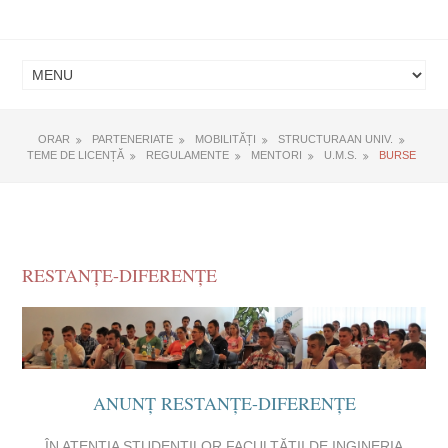
ORAR
PARTENERIATE
MOBILITĂȚI
STRUCTURA AN UNIV.
TEME DE LICENȚĂ
REGULAMENTE
MENTORI
U.M.S.
BURSE
RESTANȚE-DIFERENȚE
ANUNȚ RESTANȚE-DIFERENȚE
ÎN ATENŢIA STUDENŢILOR FACULTĂȚII DE INGINERIA