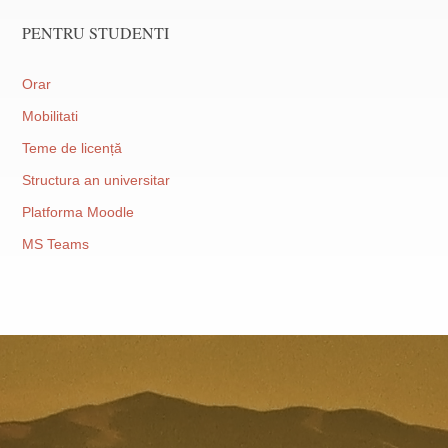
PENTRU STUDENTI
Orar
Mobilitati
Teme de licență
Structura an universitar
Platforma Moodle
MS Teams